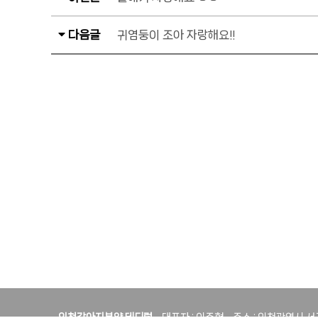
다음글
귀염둥이 조아 자랑해요!!
인천강아지분양 테디럽
대표자 : 이주형
주소 : 인천광역시 서