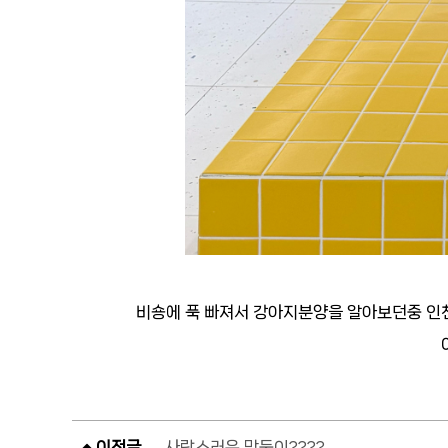
비숑에 푹 빠져서 강아지분양을 알아보던중 인천
이전글
사랑스러운 막둥이????