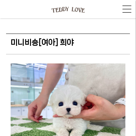
미니비숑[여아] 희야